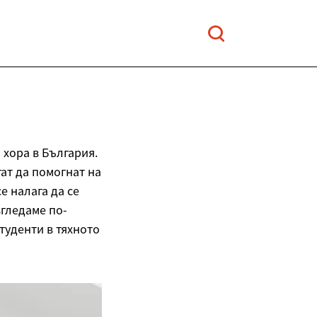
хора в България.
ат да помогнат на
е налага да се
згледаме по-
туденти в тяхното