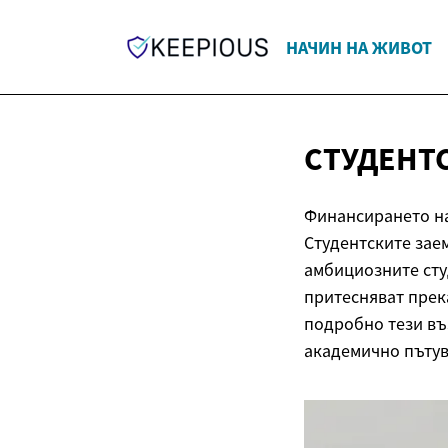
НАЧИН НА ЖИВОТ
СТУДЕНТ
Финансирането на
Студентските заем
амбициозните студ
притесняват прек
подробно тези въ
академично пътув