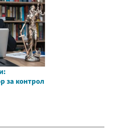
и:
р за контрол