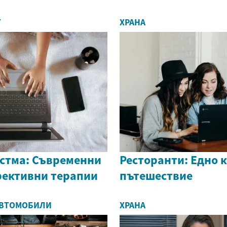
Т
ХРАНА
астма: Съвременни
Ресторанти: Едно 
фективни терапии
пътешествие
АВТОМОБИЛИ
ХРАНА