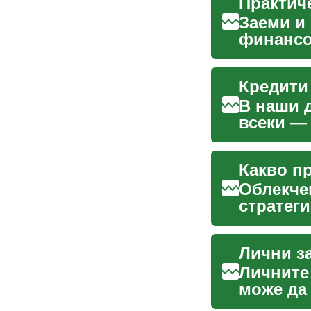
Практич
Заеми и 
финансо
те могат
В наши д
всеки — 
покриван
Облекче
стратег
на задъл
Личните
може да 
или да п