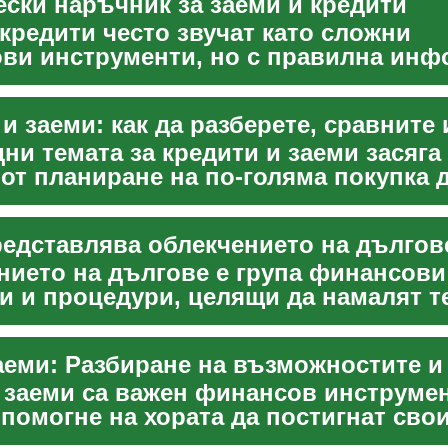
ески наръчник за заеми и кредити
кредити често звучат като сложни
ви инструменти, но с правилна ин
 да помогнат при гол...
ни темата за кредити и заеми засяга
от планиране на по‑голяма покупка 
е на непредвид...
нието на дългове е група финансови
ии и процедури, целящи да намалят т
женията върху физ...
 заеми са важен финансов инструмен
помогне на хората да постигнат сво
реодолея...