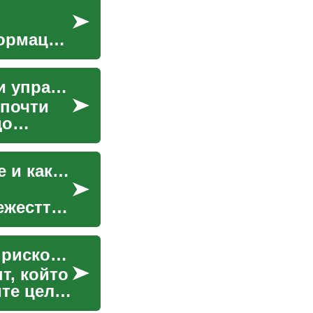
формация
Кредити и заеми: как да разберете, сравните и управлявате финансовите си решения
 почти
до
Какво представлява облекчението на дългове и как работи
ежестта
Лични заеми: Разбиране на възможностите и рисковете
т, който
ите цели