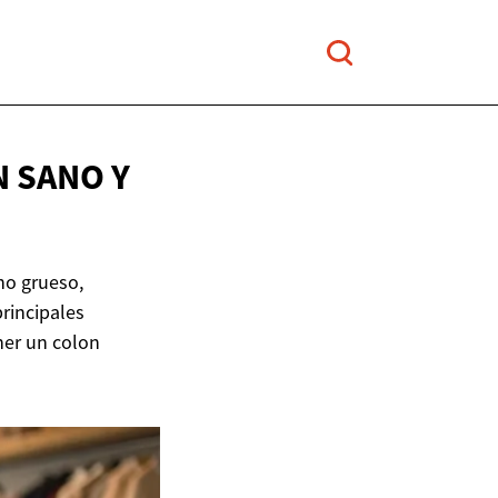
N SANO Y
no grueso,
principales
ner un colon