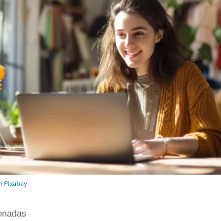
m
Pixabay