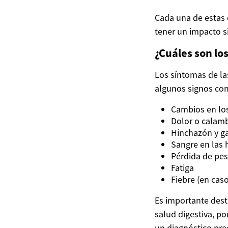
Cada una de estas 
tener un impacto si
¿Cuáles son lo
Los síntomas de la
algunos signos co
Cambios en los
Dolor o calam
Hinchazón y g
Sangre en las 
Pérdida de pes
Fatiga
Fiebre (en cas
Es importante dest
salud digestiva, p
un diagnóstico pre