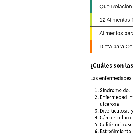
¿Cuáles son l
Las enfermedades d
Síndrome del in
Enfermedad infl
ulcerosa
Diverticulosis y
Cáncer colorre
Colitis micros
Estreñimiento 