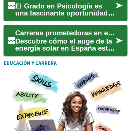
aspiraci...
El Grado en Psicología es
una fascinante oportunidad
educativa que proporciona a
los estudiantes una
Carreras prometedoras en el sector solar español
comprensión prof...
Descubre cómo el auge de la
energía solar en España está
generando una amplia gama
de oportunidades
EDUCACIÓN Y CARRERA
profesionales. De...