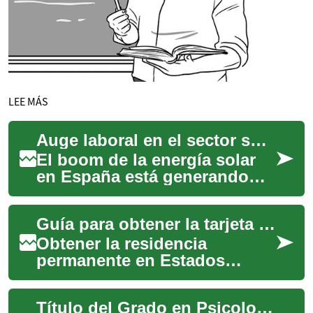
LEE MÁS
Auge laboral en el sector solar español: Oportunidades y futuro
El boom de la energía solar
en España está generando
una demanda sin precedentes
de profesionales
Guía para obtener la tarjeta de residencia americana
especializados. Des...
Obtener la residencia
permanente en Estados
Unidos, conocida
popularmente como la Green
Título del Grado en Psicología: Abriendo Puertas a la Mente Humana
Card, representa una