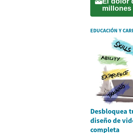
El dolor
millones
desde un.
EDUCACIÓN Y CAR
Desbloquea tu
diseño de vid
completa