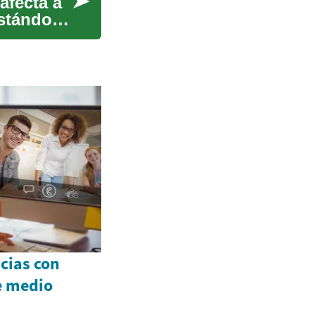
afecta a
estándose
cias con
de medio