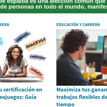
 de espalda es una afección común que 
 de personas en todo el mundo, manif
..
RERA
EDUCACIÓN Y CARRERA
 certificación en
Maximiza tus ganan
eojuegos: Guía
trabajos flexibles 
tiempo