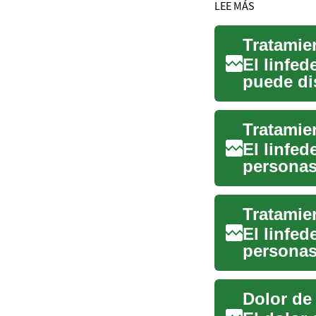
LEE MÁS
Tratamien
El linfe
puede di
de tratami
El linfe
personas
hinchazó
El linfe
personas
acumulac
Dolor de