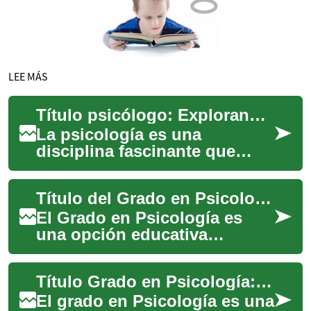
LEE MÁS
Título psicólogo: Explorando la carrera de psicología y sus oportunidades profesionales
La psicología es una
disciplina fascinante que
estudia el comportamiento
humano y los procesos
Título del Grado en Psicología: Explorando el Camino hacia una Carrera en Salud Mental
mentales. Si te intere...
El Grado en Psicología es
una opción educativa
fascinante que abre las
puertas a una carrera
Título Grado en Psicología: Tu Camino hacia una Carrera en Salud Mental
dedicada a comprender y ...
El grado en Psicología es una