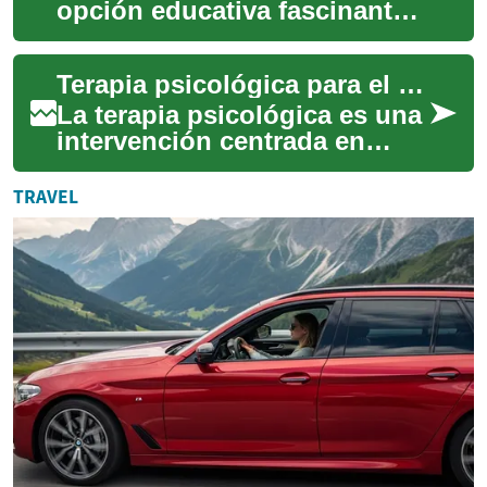
opción educativa fascinante
que abre las puertas a una
carrera dedicada a
Terapia psicológica para el desarrollo infantil y la salud mental
comprender y ...
La terapia psicológica es una
intervención centrada en
ayudar a las personas a
gestionar emociones,
TRAVEL
conductas y relac...