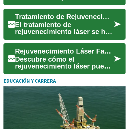
preocupación común para
muchas personas a medida
Tratamiento de Rejuvenecimiento Láser: Todo lo que Necesitas Saber
que envejecen. Con l...
El tratamiento de
rejuvenecimiento láser se ha
convertido en una opción
popular para aquellos que
Rejuvenecimiento Láser Facial: Guía Completa y Actualizada
buscan mejorar la a...
Descubre cómo el
rejuvenecimiento láser puede
mejorar la textura, el tono y la
salud de tu piel. Esta guía
EDUCACIÓN Y CARRERA
completa e...