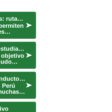
Opciones regionales para migrantes cualificados: rutas provinciales y territoriales
 permiten
es
Explorando opciones de ayuda financiera para estudiantes
 objetivo
nudo
Trabajo en taxi y mototaxi en Perú: guía para conductores
n Perú
 muchas
ivo