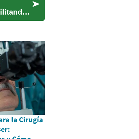
ilitando
ra la Cirugía
er:
os y Cómo