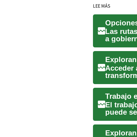
LEE MÁS
Las rutas
a gobier
cualifica
Acceder 
transfor
represent
El traba
puede se
personas,
Exploran