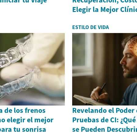
Elegir la Mejor Clíni
ESTILO DE VIDA
 de los frenos
Revelando el Poder 
o elegir el mejor
Pruebas de CI: ¿Qué
ara tu sonrisa
se Pueden Descubri