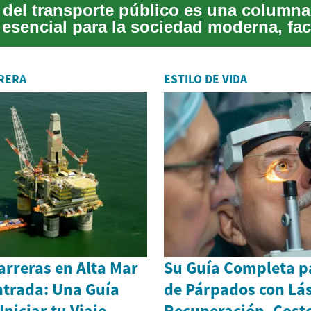
r del transporte público es una columna
 esencial para la sociedad moderna, fac
dad...
RERA
ESTILO DE VIDA
rreras en Alta Mar
Su Guía Completa pa
ntrada: Una Guía
de Párpados con Lás
Iniciar tu Viaje
Recuperación, Cost