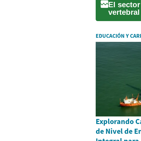
El secto
vertebral
la movili
EDUCACIÓN Y CAR
Explorando Ca
de Nivel de E
Integral para 