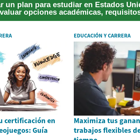
 un plan para estudiar en Estados Un
evaluar opciones académicas, requisitos
ap...
RERA
EDUCACIÓN Y CARRERA
 certificación en
Maximiza tus ganan
eojuegos: Guía
trabajos flexibles 
tiempo