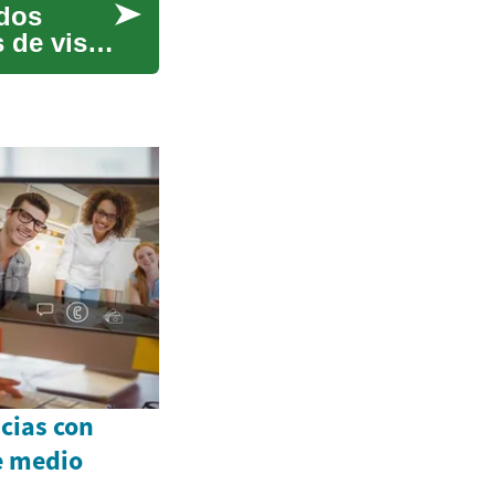
idos
 de visa,
cias con
de medio