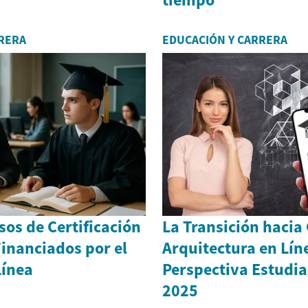
RERA
EDUCACIÓN Y CARRERA
os de Certificación
La Transición hacia
inanciados por el
Arquitectura en Lín
Línea
Perspectiva Estudian
2025