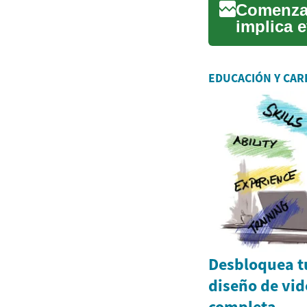
Comenzar
implica 
costos y 
EDUCACIÓN Y CAR
Desbloquea tu
diseño de vid
completa