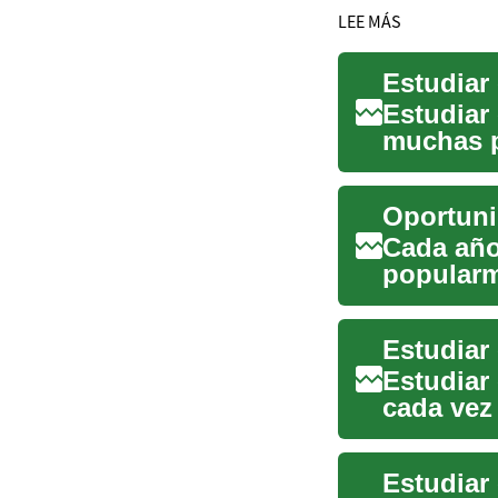
LEE MÁS
Estudiar
muchas p
oportunid
Oportuni
Cada año
popularm
Estados U
Estudiar
cada vez
que bu...