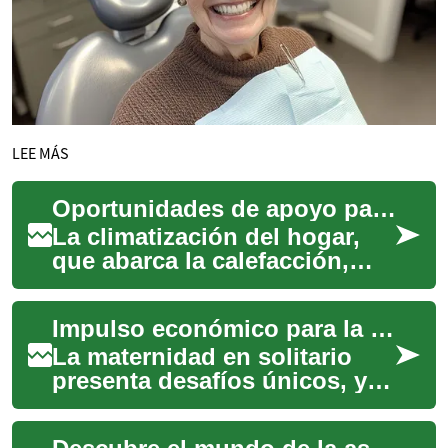
LEE MÁS
Oportunidades de apoyo para climatización doméstica
La climatización del hogar,
que abarca la calefacción,
ventilación y aire
acondicionado (HVAC), es
Impulso económico para la maternidad en solitario
fundamental para e...
La maternidad en solitario
presenta desafíos únicos, y el
aspecto financiero es a
menudo uno de los más