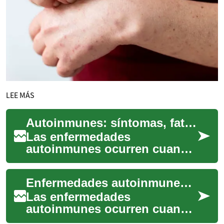
LEE MÁS
Autoinmunes: síntomas, fatiga e inflamación crónica
Las enfermedades
autoinmunes ocurren cuando
el sistema inmune ataca
tejidos propios, generando
Enfermedades autoinmunes: causas, síntomas y manejo
cuadros variados que a...
Las enfermedades
autoinmunes ocurren cuando
el sistema inmunológico