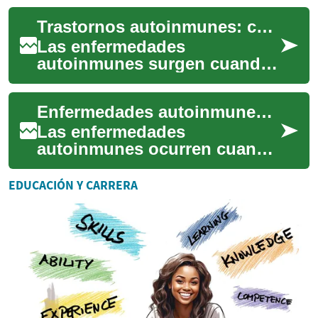
ataca por error tejidos del
Trastornos autoinmunes: causas, síntomas y tratamiento
propio cuerpo, provoc...
Las enfermedades
autoinmunes surgen cuando
el sistema inmunitario ataca
tejidos propios, causando
Enfermedades autoinmunes: causas, síntomas y manejo práctico
inflamación y sínto...
Las enfermedades
autoinmunes ocurren cuando
el sistema inmunitario ataca
por error tejidos sanos del
EDUCACIÓN Y CARRERA
propio cuerpo, p...