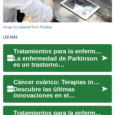
Image by
rawpixel
from
Pixabay
LEE MÁS
Tratamientos para la enfermedad de Parkinson: opciones y enfoques actuales
La enfermedad de Parkinson
es un trastorno
neurodegenerativo que afecta
el movimiento y otras
Cáncer ovárico: Terapias innovadoras y opciones de tratamiento
funciones por la pérdid...
Descubre las últimas
innovaciones en el
tratamiento del cáncer de
ovario, desde cirugías
Tratamientos para la enfermedad de Parkinson: opciones y fundamentos
avanzadas hasta terapias