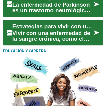
mol...
La enfermedad de Parkinson
es un trastorno neurológico
progresivo que afecta el
movimiento y diversas
Estrategias para vivir con una enfermedad de la sangre crónica
funciones no mo...
Vivir con una enfermedad de
la sangre crónica, como el
Síndrome Mielodisplásico
(SMD), presenta desafíos
EDUCACIÓN Y CARRERA
únicos que r...