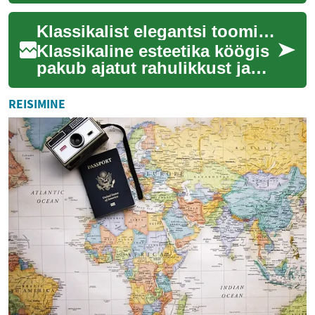
jää muudab maitseid ja
tekstuure. See lühike
Klassikalist elegantsi toomine kaasaegsesse kööki
sissejuhatus kutsub ...
Klassikaline esteetika köögis
pakub ajatut rahulikkust ja
tunnetust, mis ei kao kiirete
trendide kaja taha. See ei tä...
REISIMINE