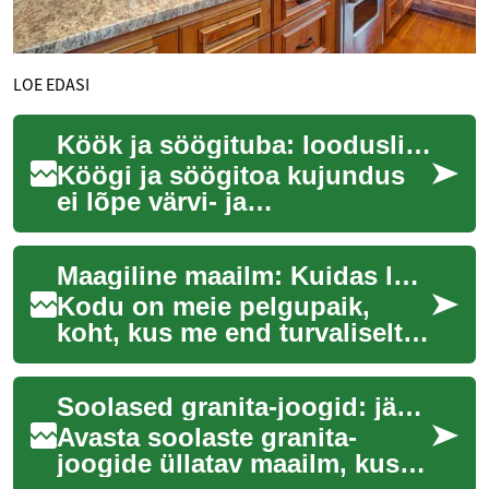
LOE EDASI
Köök ja söögituba: looduslikud tekstuurid ja valgus
Köögi ja söögitoa kujundus
ei lõpe värvi- ja
mööblivalikuga; tekstuur ja
valgus määravad, kuidas
Maagiline maailm: Kuidas looduslikud kristallid kodu energiat muudavad
ruumi tajume ja kuid...
Kodu on meie pelgupaik,
koht, kus me end turvaliselt ja
mugavalt tunneme. Kuid kas
olete kunagi mõelnud, kuidas
Soolased granita-joogid: jäämaagia laual
muuta...
Avasta soolaste granita-
joogide üllatav maailm, kus