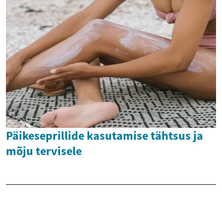
Päikeseprillide kasutamise tähtsus ja
mõju tervisele