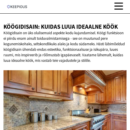
KÖÖGIDISAIN: KUIDAS LUUA
IDEAALNE KÖÖK
Köögidisain on üks olulisemaid aspekte kodu kujundamisel. Köögi funktsioon
ei piirdu enam ainult toiduvalmistamisega - see on muutunud pere
kogunemiskohaks, seltskondlikuks alaks ja kodu südameks. Hästi läbimõeldud
köögidisain ühendab endas esteetika, funktsionaalsuse ja isikupära, luues
ruumi, mis inspireerib ja rõõmustab igapäevaselt. Vaatame lähemalt, kuidas
luua ideaalne köök, mis vastab teie vajadustele ja stiilile.