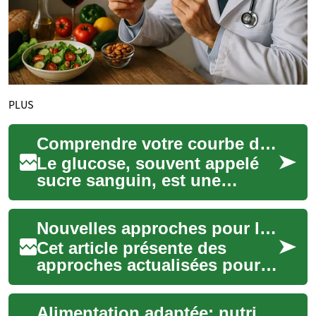
PLUS
Comprendre votre courbe de glucose
Le glucose, souvent appelé
sucre sanguin, est une
source d'énergie essentielle
pour le corps humain. Sa
Nouvelles approches pour la prise en charge des infections du foie
concentration...
Cet article présente des
approches actualisées pour la
prise en charge des
infections du foie, en
Alimentation adaptée: nutriments essentiels pour les premiers mois
abordant le dépista...