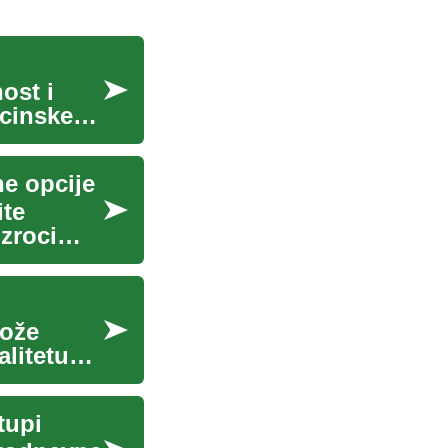
ost i
icinske
ne opcije
ite
zroci
i
može
alitetu
tupi