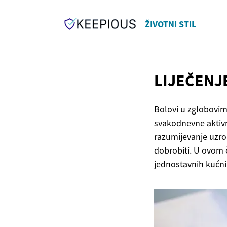
ŽIVOTNI STIL
LIJEČENJ
Bolovi u zglobovima
svakodnevne aktivn
razumijevanje uzrok
dobrobiti. U ovom č
jednostavnih kućn