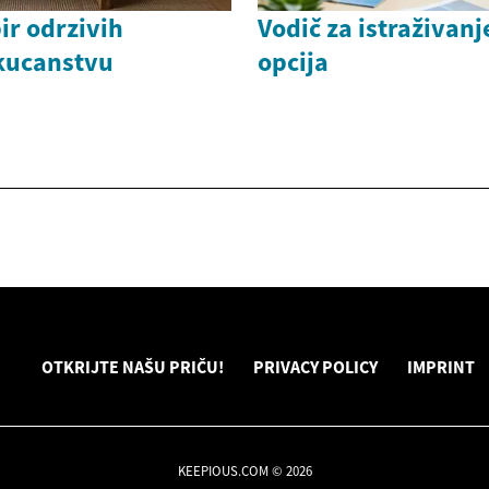
ir odrzivih
Vodič za istraživan
 kucanstvu
opcija
OTKRIJTE NAŠU PRIČU!
PRIVACY POLICY
IMPRINT
KEEPIOUS.COM © 2026