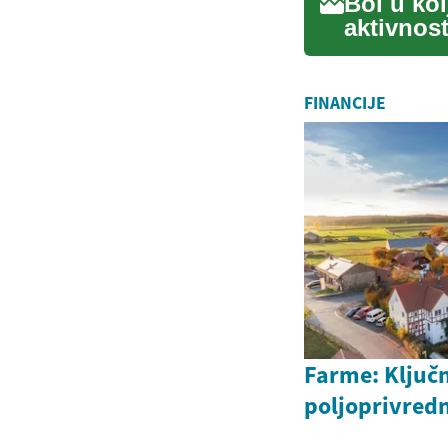
Bol u ko
aktivnost
dostup...
FINANCIJE
Farme: Ključn
poljoprivred