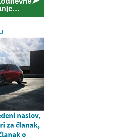
akodnevne
anje
LI
deni naslov,
ori za članak,
članak o