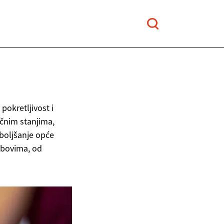
pokretljivost i
čnim stanjima,
oboljšanje opće
lobovima, od