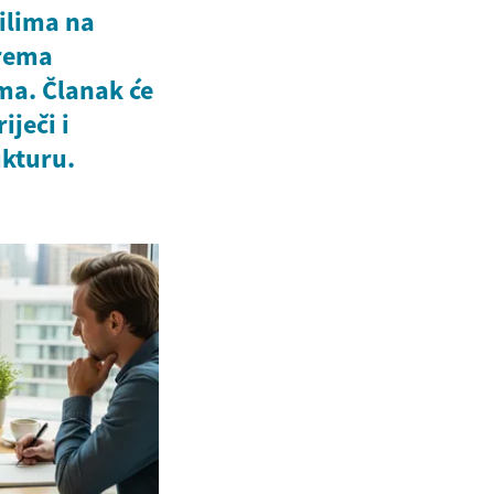
ilima na
prema
a. Članak će
iječi i
ukturu.