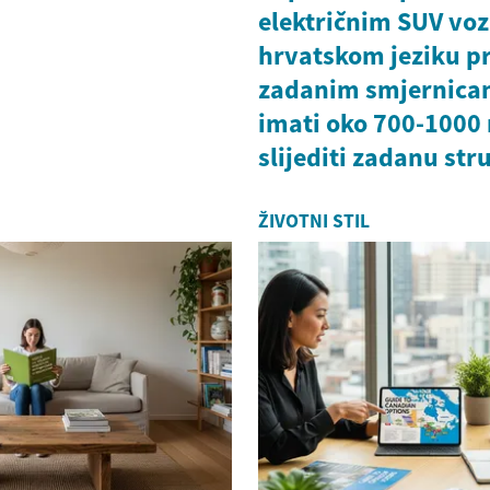
električnim SUV voz
hrvatskom jeziku 
zadanim smjernicam
imati oko 700-1000 r
slijediti zadanu str
ŽIVOTNI STIL