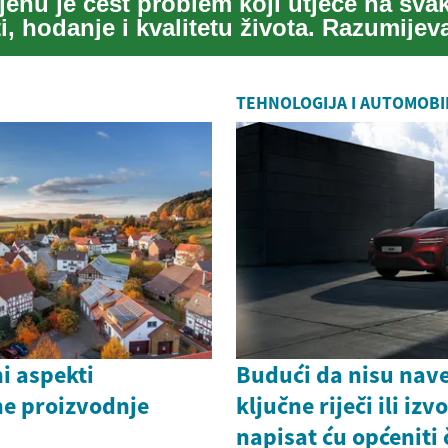
ljenu je čest problem koji utječe na sv
i, hodanje i kvalitetu života. Razumijev
TEHNOLOGIJA I AUTOMOBI
i aspekti
Budući da nisu nave
ne proizvodnje
ključne riječi ili izv
napisat ću općeniti 