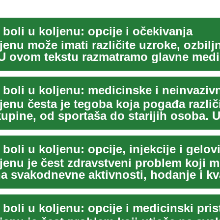
 boli u koljenu: opcije i očekivanja
jenu može imati različite uzroke, ozbiljn
. U ovom tekstu razmatramo glavne med
.
 boli u koljenu: medicinske i neinvaziv
jenu česta je tegoba koja pogađa različ
upine, od sportaša do starijih osoba. U
 ak...
 boli u koljenu: opcije, injekcije i gelov
ljenu je čest zdravstveni problem koji 
na svakodnevne aktivnosti, hodanje i kv
..
 boli u koljenu: opcije i medicinski pris