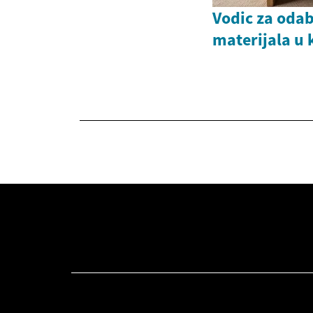
Vodic za odab
materijala u