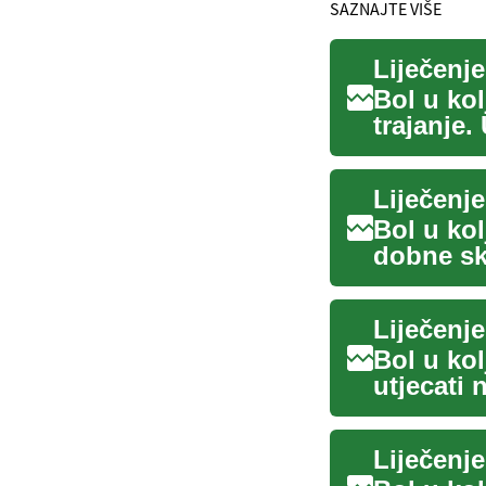
SAZNAJTE VIŠE
Liječenje
Bol u kol
trajanje
opcije, ..
Liječenje
Bol u kol
dobne sk
mogu biti
Liječenje
Bol u ko
utjecati 
života. U.
Liječenje