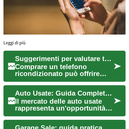
Leggi di più
Suggerimenti per valutare telefoni ricondizionati e risparmiare
Comprare un telefono
ricondizionato può offrire
risparmi significativi se si
conoscono i controlli giusti
Auto Usate: Guida Completa all'Acquisto Sicuro e Conveniente
da eseguire...
Il mercato delle auto usate
rappresenta un'opportunità
interessante per chi desidera
acquistare un veicolo a un
Garage Sale: guida pratica per comprare e vendere oggetti usati
prezz...