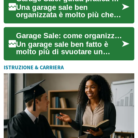
Una garage sale ben
organizzata è molto più che
una semplice svendita in
cortile: è un’opportunità per
Garage Sale: come organizzare, vendere e acquistare con intelligenza
dare nuova vit...
Un garage sale ben fatto è
molto più di svuotare un
garage: è un'opportunità per
dare nuova vita agli oggetti,
ISTRUZIONE & CARRIERA
guadag...