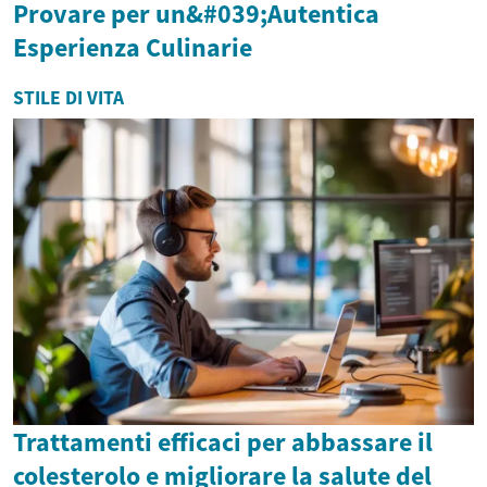
Provare per un&#039;Autentica
Esperienza Culinarie
STILE DI VITA
Trattamenti efficaci per abbassare il
colesterolo e migliorare la salute del