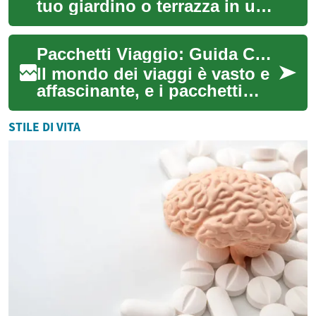
tuo giardino o terrazza in un
paradiso di relax con piscine
e vasche idromassaggio.
Pacchetti Viaggio: Guida Completa per una Vacanza Indimenticabile
Esplor...
Il mondo dei viaggi è vasto e
affascinante, e i pacchetti
viaggio rappresentano
un'opzione sempre più
STILE DI VITA
popolare per ch...