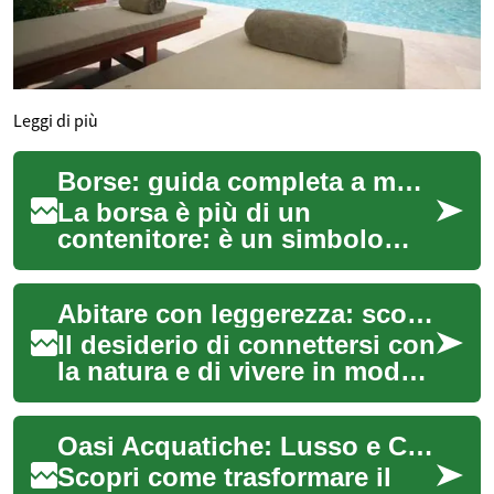
Leggi di più
Borse: guida completa a moda, lusso e accessori
La borsa è più di un
contenitore: è un simbolo
personale che unisce
funzione e stile. Che si tratti
Abitare con leggerezza: scopri le soluzioni per ogni stagione
di un piccolo han...
Il desiderio di connettersi con
la natura e di vivere in modo
più flessibile sta portando
molte persone a esplorare a...
Oasi Acquatiche: Lusso e Comfort nel Tuo Spazio Esterno
Scopri come trasformare il