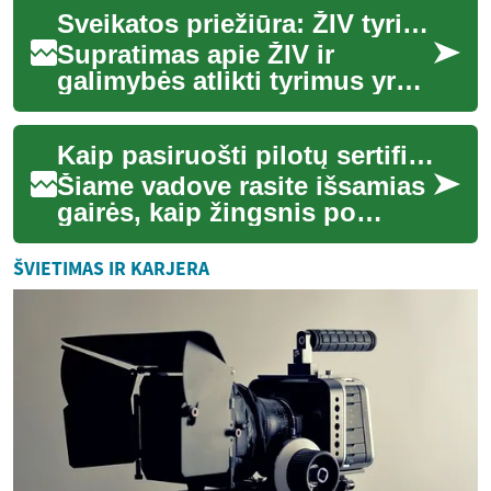
straipsnyje aptariami
Sveikatos priežiūra: ŽIV tyrimų galimybės
praktiniai pr...
Supratimas apie ŽIV ir
galimybės atlikti tyrimus yra
esminė visuomenės sveikatos
ir asmeninės gerovės dalis.
Kaip pasiruošti pilotų sertifikacijai: praktinis vadovas
ŽIV tyri...
Šiame vadove rasite išsamias
gairės, kaip žingsnis po
žingsnio pasiruošti pilotų
sertifikacijai. Aptariami būtini
ŠVIETIMAS IR KARJERA
dok...