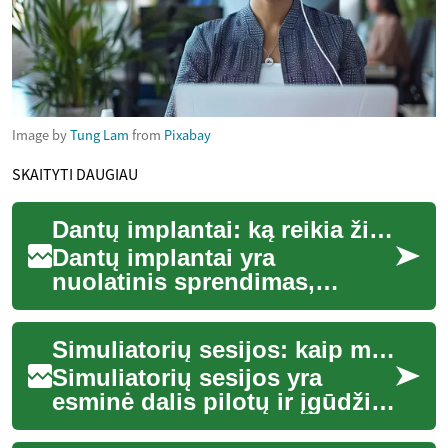
Image by
Tung Lam
from
Pixabay
SKAITYTI DAUGIAU
Dantų implantai: ką reikia žinoti prieš procedūrą
Dantų implantai yra
nuolatinis sprendimas,
skirtas pakeisti prarastus
dantis ir atkurti kramtymo
Simuliatorių sesijos: kaip maksimaliai pagerinti praktinius įgūdžius
funkciją bei estetik...
Simuliatorių sesijos yra
esminė dalis pilotų ir įgūdžių
palaikymo programų. Šiame