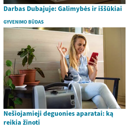
Darbas Dubajuje: Galimybės ir iššūkiai
GYVENIMO BŪDAS
Nešiojamieji deguonies aparatai: ką
reikia žinoti