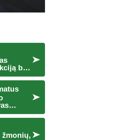
tas
kciją bei
matus
o
vas
i žmonių,