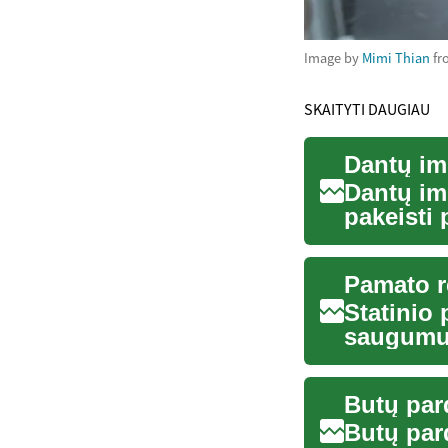
Image by
Mimi Thian
fr
SKAITYTI DAUGIAU
Dantų imp
Dantų imp
pakeisti 
estetik...
Pamato r
Statinio
saugumui
problemų
Butų pard
Butų par