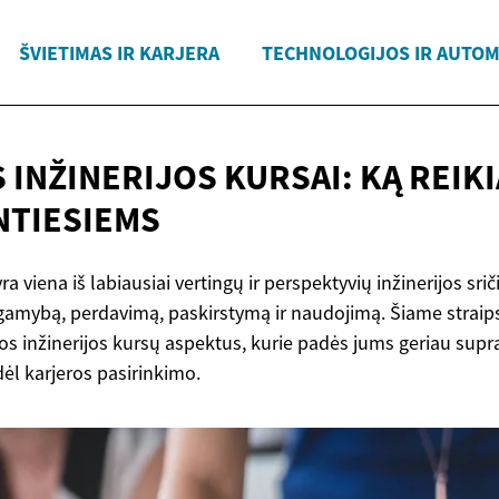
ŠVIETIMAS IR KARJERA
TECHNOLOGIJOS IR AUTOM
 INŽINERIJOS KURSAI: KĄ REIK
TIESIEMS
yra viena iš labiausiai vertingų ir perspektyvių inžinerijos srič
 gamybą, perdavimą, paskirstymą ir naudojimą. Šiame straip
os inžinerijos kursų aspektus, kurie padės jums geriau suprasti
ėl karjeros pasirinkimo.