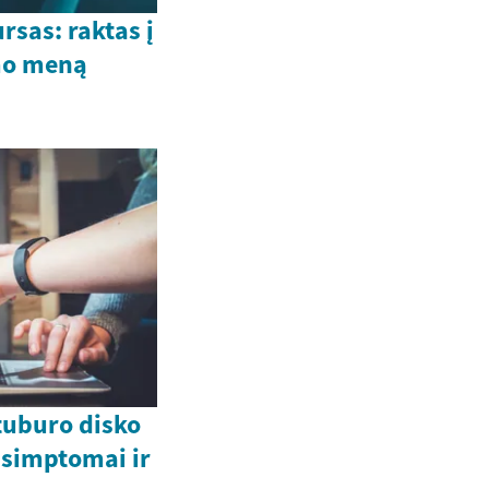
rsas: raktas į
mo meną
tuburo disko
, simptomai ir