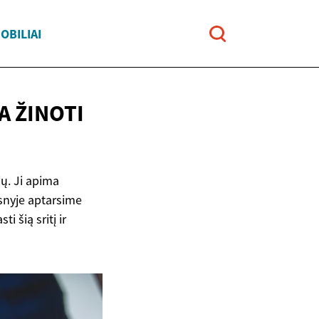
OBILIAI
IA
ŽINOTI
ių. Ji apima
snyje aptarsime
 šią sritį ir