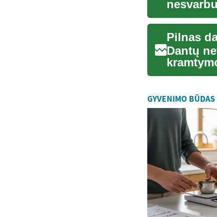
nesvarbu,
investuoja
Pilnas da
Dantų net
kramtymo
sveikatai,
GYVENIMO BŪDAS