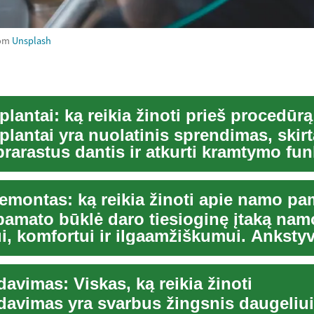
om
Unsplash
lantai: ką reikia žinoti prieš procedūrą
lantai yra nuolatinis sprendimas, skir
prarastus dantis ir atkurti kramtymo fun
emontas: ką reikia žinoti apie namo pa
 pamato būklė daro tiesioginę įtaką nam
, komfortui ir ilgaamžiškumui. Anksty
 atpažinima...
avimas: Viskas, ką reikia žinoti
davimas yra svarbus žingsnis daugeliu