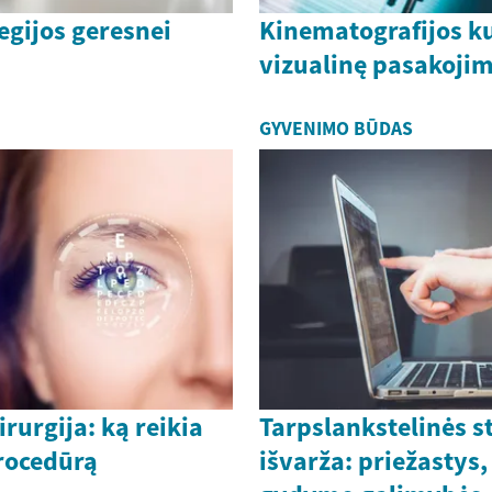
egijos geresnei
Kinematografijos ku
vizualinę pasakoji
GYVENIMO BŪDAS
rurgija: ką reikia
Tarpslankstelinės s
procedūrą
išvarža: priežastys