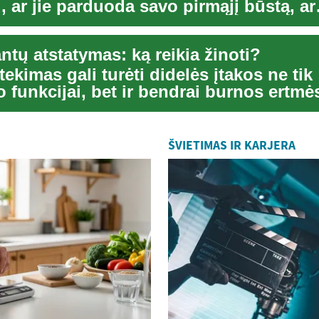
 ar jie parduoda savo pirmąjį būstą, ar
 į ...
ntų atstatymas: ką reikia žinoti?
ekimas gali turėti didelės įtakos ne tik
 funkcijai, bet ir bendrai burnos ertmė
 estetik...
ŠVIETIMAS IR KARJERA