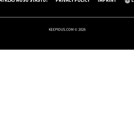
ATKLĀJ MŪSU STĀSTU!
PRIVACY POLICY
IMPRINT
L
KEEPIOUS.COM © 2026