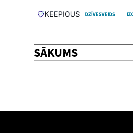
DZĪVESVEIDS
IZ
SĀKUMS