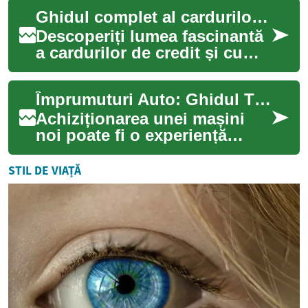
români, finanțarea acestei
Ghidul complet al cardurilor de credit: Beneficii și sfaturi esențiale
ach...
Descoperiți lumea fascinantă
a cardurilor de credit și cum
să le folosiți în avantajul
dumneavoastră. De la
Împrumuturi Auto: Ghidul Tău Complet pentru Finanțarea Mașinii
beneficii...
Achiziționarea unei mașini
noi poate fi o experiență
entuziasmantă, dar și o
provocare financiară
STIL DE VIAȚĂ
semnificativă. Împr...