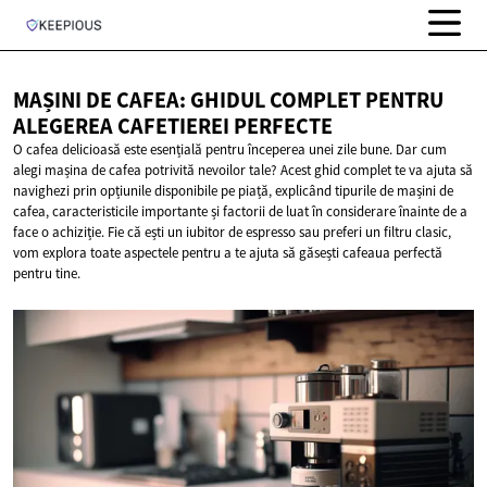
MAȘINI DE CAFEA: GHIDUL COMPLET PENTRU
ALEGEREA
CAFETIEREI PERFECTE
O cafea delicioasă este esențială pentru începerea unei zile bune. Dar cum
alegi mașina de cafea potrivită nevoilor tale? Acest ghid complet te va ajuta să
navighezi prin opțiunile disponibile pe piață, explicând tipurile de mașini de
cafea, caracteristicile importante și factorii de luat în considerare înainte de a
face o achiziție. Fie că ești un iubitor de espresso sau preferi un filtru clasic,
vom explora toate aspectele pentru a te ajuta să găsești cafeaua perfectă
pentru tine.