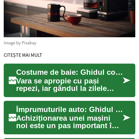
Image by Pixabay
CITEȘTE MAI MULT
Costume de baie: Ghidul complet pentru alegerea ținutei perfecte de plajă
Vara se apropie cu pași
repezi, iar gândul la zilele
însorite petrecute pe plajă ne
face să zâmbim. Indiferent
Împrumuturile auto: Ghidul tău complet pentru finanțarea mașinii visurilor tale
dacă p...
Achiziționarea unei mașini
noi este un pas important în
viața oricui, iar pentru mulți