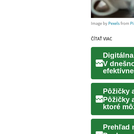
Image by
Pexels
from
P
ČÍTAŤ VIAC
Digitáln
V dnešno
efektívn
Digitálna 
Pôžičky 
Pôžičky 
ktoré mô
svoje ciel
Prehľad 