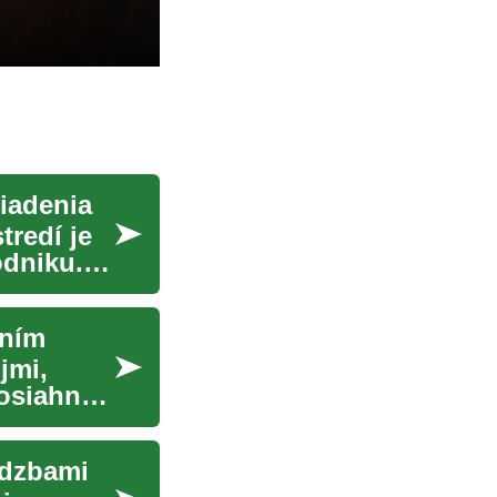
riadenia
redí je
odniku.
aním
jmi,
osiahnuť
adzbami