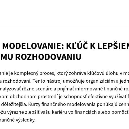
 MODELOVANIE: KĽÚČ K LEPŠI
ÉMU ROZHODOVANIU
nie je komplexný proces, ktorý zohráva kľúčovú úlohu v 
a rozhodovaní. Tento nástroj umožňuje organizáciám a jedn
nalyzovať rôzne scenáre a prijímať informované finančné ro
m obchodnom prostredí je schopnosť efektívne využívať 
dôležitejšia. Kurzy finančného modelovania ponúkajú cenn
žu výrazne zlepšiť vašu kariéru vo financiách alebo pomôcť 
inančné výsledky.