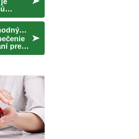
je
jú
Technické opatrenia na ochranu prístupu k obchodným účtom
pečenie
ní pre