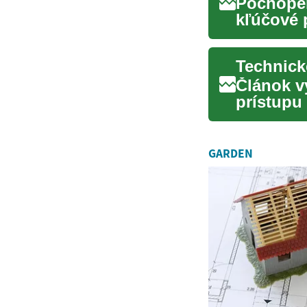
Pochopen
kľúčové p
finančnú 
Článok v
prístupu
rôzne trh
GARDEN