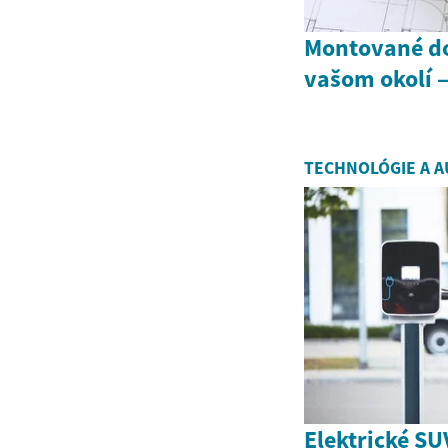
Montované do
vašom okolí 
TECHNOLÓGIE A A
Elektrické S