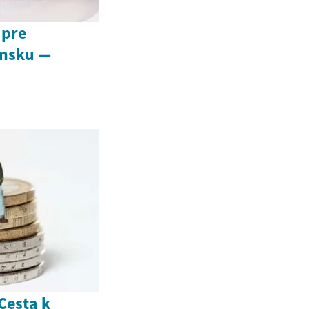
 pre
ensku —
Cesta k