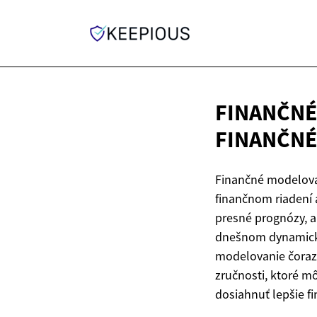
FINANČNÉ
FINANČN
Finančné modelova
finančnom riadení 
presné prognózy, a
dnešnom dynamicko
modelovanie čoraz 
zručnosti, ktoré mô
dosiahnuť lepšie f