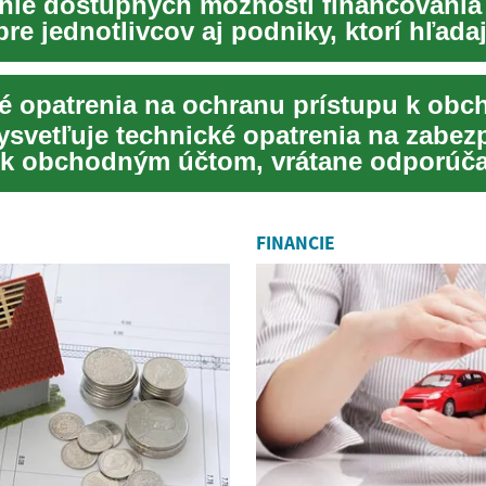
ie dostupných možností financovania 
re jednotlivcov aj podniky, ktorí hľada
stabilitu ...
ysvetľuje technické opatrenia na zabez
 k obchodným účtom, vrátane odporúča
ové...
FINANCIE