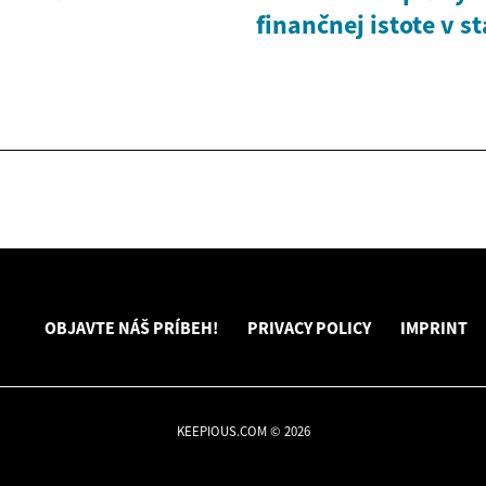
finančnej istote v s
OBJAVTE NÁŠ PRÍBEH!
PRIVACY POLICY
IMPRINT
KEEPIOUS.COM © 2026