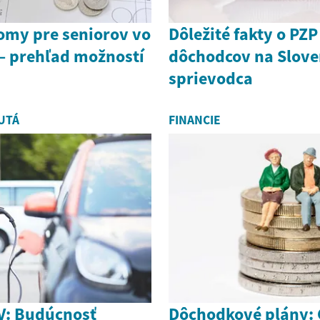
my pre seniorov vo
Dôležité fakty o PZP
— prehľad možností
dôchodcov na Slov
sprievodca
UTÁ
FINANCIE
UV: Budúcnosť
Dôchodkové plány: 