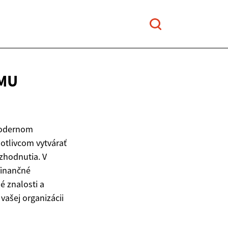
EMU
modernom
otlivcom vytvárať
zhodnutia. V
finančné
é znalosti a
vašej organizácii