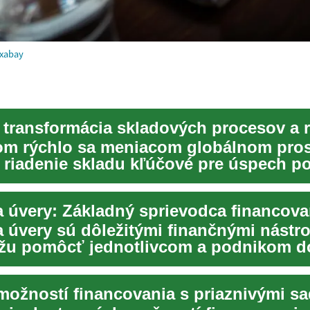
ixabay
a transformácia skladových procesov a 
m rýchlo sa meniacom globálnom prost
e riadenie skladu kľúčové pre úspech p
t...
a úvery: Základný sprievodca financov
a úvery sú dôležitými finančnými nástro
žu pomôcť jednotlivcom a podnikom d
e. ...
možností financovania s priaznivými s