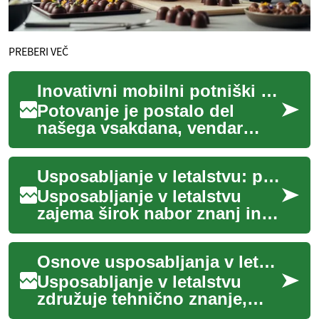
PREBERI VEČ
Inovativni mobilni potniški terminali: Prihodnost potovanj
Potovanje je postalo del
našega vsakdana, vendar
tradicionalni potniški
terminali pogosto ne sledijo
Usposabljanje v letalstvu: poti, programi in ključne zahteve
hitremu tempu so...
Usposabljanje v letalstvu
zajema širok nabor znanj in
spretnosti, potrebnih za delo
v stroki, ki vključuje tehniko,
Osnove usposabljanja v letalstvu
v...
Usposabljanje v letalstvu
združuje tehnično znanje,
praktične veščine in