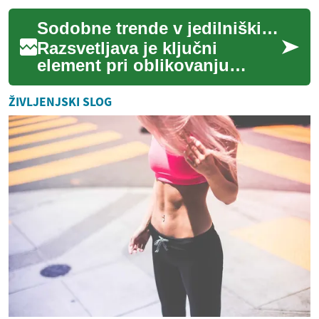
regulativne zahteve, ki so
Sodobne trende v jedilniški razsvetljavi
potrebne za delo ...
Razsvetljava je ključni
element pri oblikovanju
jedilnice, saj ustvarja vzdušje
in pomembno vpliva na
ŽIVLJENJSKI SLOG
doživetje obrok...