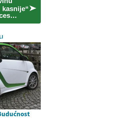
vinu
 kasnije“
oces
LI
 Budućnost