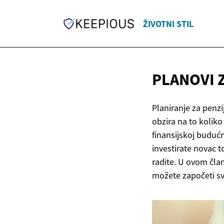
ŽIVOTNI STIL
PLANOVI 
Planiranje za penzi
obzira na to koliko
finansijskoj budućn
investirate novac 
radite. U ovom član
možete započeti svo