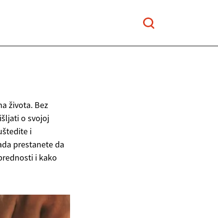
ma života. Bez
ljati o svojoj
štedite i
kada prestanete da
 prednosti i kako