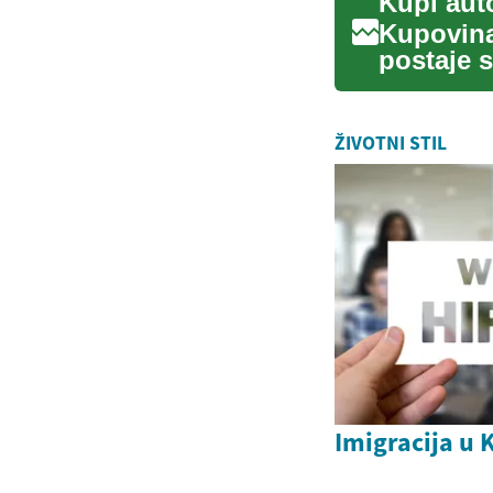
Kupi aut
Kupovina
postaje s
nabavke .
ŽIVOTNI STIL
Imigracija u