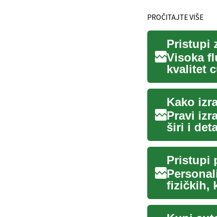
PROČITAJTE VIŠE
Visoka f
kvalitet 
objašnjav
Kako izr
Pravi izr
širi i de
teks...
Personal
fizičkih,
kreirali pl