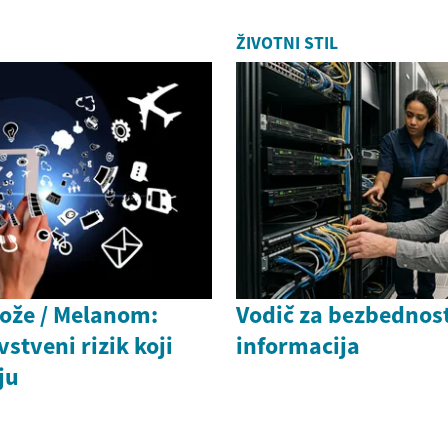
ŽIVOTNI STIL
kože / Melanom:
Vodič za bezbednost
stveni rizik koji
informacija
ju