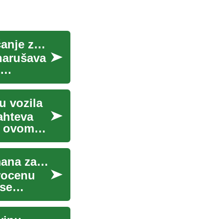
Pristupi za smanjenje fluktuacije osoblja i povećanje zadržavanja agenata
 narušava
u vozila
ahteva
 U ovom
Pristupi personalizovanoj nezi i planovima tretmana za starije
rocenu
 se