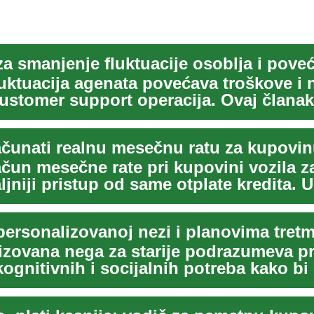
luktuacija agenata povećava troškove i
customer support operacija. Ovaj članak
a p...
ačunati realnu mesečnu ratu za kupovin
ačun mesečne rate pri kupovini vozila z
taljniji pristup od same otplate kredita.
izovana nega za starije podrazumeva p
 kognitivnih i socijalnih potreba kako bi
...