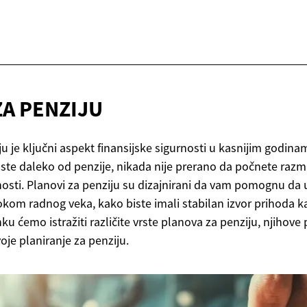
ZA
PENZIJU
ju je ključni aspekt finansijske sigurnosti u kasnijim godina
 ste daleko od penzije, nikada nije prerano da počnete razmiš
osti. Planovi za penziju su dizajnirani da vam pomognu da u
tokom radnog veka, kako biste imali stabilan izvor prihoda 
ku ćemo istražiti različite vrste planova za penziju, njihove
je planiranje za penziju.