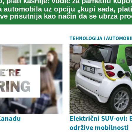
o, plati kasnije: vodič za pametnu kupo
 automobila uz opciju „kupi sada, plati
ve prisutnija kao način da se ubrza pr
..
TEHNOLOGIJA I AUTOMOBI
 Kanadu
Električni SUV-ovi:
održive mobilnosti