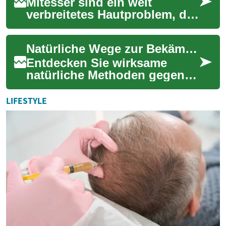
Mitesser sind ein weit
verbreitetes Hautproblem, das
viele Menschen betrifft. Diese
kleinen, dunklen Punkte auf
Natürliche Wege zur Bekämpfung von Tagesmüdigkeit
der H...
Entdecken Sie wirksame
natürliche Methoden gegen
Tagesmüdigkeit und für
erholsamen Schlaf. Von
LIFESTYLE
bewährten Kräutern übe...