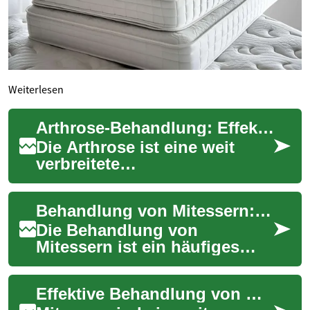
Weiterlesen
Arthrose-Behandlung: Effektive Methoden zur Linderung von Gelenkschmerzen
Die Arthrose ist eine weit
verbreitete
Gelenkerkrankung, die
Millionen von Menschen
Behandlung von Mitessern: Effektive Methoden für eine klare Haut
weltweit betrifft. Sie
verursacht...
Die Behandlung von
Mitessern ist ein häufiges
Anliegen in der Hautpflege.
Diese kleinen, dunklen
Effektive Behandlung von Mitessern: Tipps und Methoden für eine klare Haut
Punkte, die sich oft...