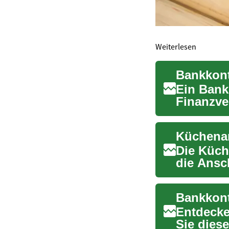
Weiterlesen
Ein Bankk
Finanzve
aufzubew
Die Küch
die Ansc
schnell in
Bankkont
Entdecke
Sie diese