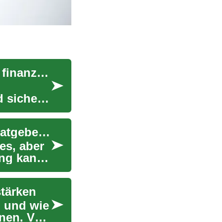
Bankkonten: Ein umfassender Leitfaden für Ihre finanzielle Grundlage
 sicher
Küchenangebote clever nutzen: Der ultimative Ratgeber für Sparfüchse
es, aber
ung kann
stärken
n und wie
nnen. Von