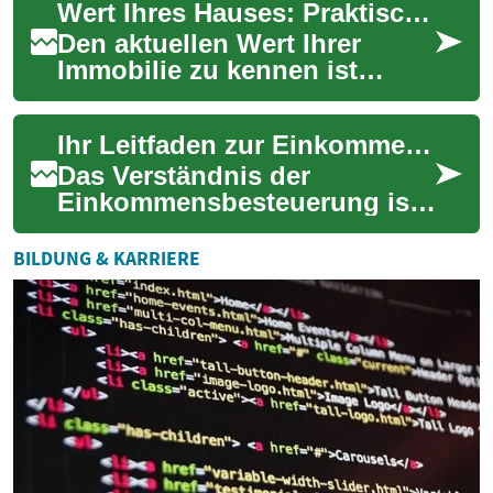
Wert Ihres Hauses: Praktischer Leitfaden zur Bewertung
und Bewertungen...
Den aktuellen Wert Ihrer
Immobilie zu kennen ist
entscheidend – egal ob Sie
verkaufen, refinanzieren oder
Ihr Leitfaden zur Einkommensbesteuerung
Ihr Vermöge...
Das Verständnis der
Einkommensbesteuerung ist
ein grundlegender
Bestandteil der persönlichen
BILDUNG & KARRIERE
Finanzplanung. Es beeinf...