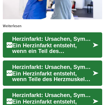
Weiterlesen
Herzinfarkt: Ursachen, Symptome und medizinische Versorgung
Ein Herzinfarkt entsteht,
wenn ein Teil des
Herzmuskels durch
mangelnde Durchblutung
Herzinfarkt: Ursachen, Symptome und Bedeutung von Müdigkeit
dauerhaft geschädigt wird.
Meist...
Ein Herzinfarkt entsteht,
wenn Teile des Herzmuskels
infolge einer gestörten
Durchblutung dauerhaft
Herzinfarkt: Ursachen, Symptome und medizinische Versorgung
geschädigt werden...
Ein Herzinfarkt entsteht,