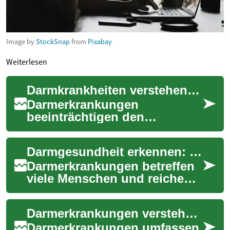
Image by
StockSnap
from
Pixabay
Weiterlesen
Darmkrankheiten verstehen: Ursachen, Symptome, Therapie
Darmerkrankungen
beeinträchtigen den
Verdauungstrakt und können
die Lebensqualität stark
Darmgesundheit erkennen: Ursachen, Symptome & Hilfe
reduzieren. Dieser Beitrag e...
Darmerkrankungen betreffen
viele Menschen und reichen
von harmlosen
Verdauungsstörungen bis zu
Darmerkrankungen verstehen: Ursachen, Symptome, Therapie
chronisch-entzündliche...
Darmerkrankungen umfassen