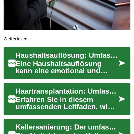
Weiterlesen
Haushaltsauflösung: Umfassender Leitfaden für eine stressfreie Räumung
Eine Haushaltsauflösung
kann eine emotional und
logistisch herausfordernde
Aufgabe sein. Ob nach einem
Haartransplantation: Umfassender Leitfaden moderner Methoden
Todesfall, bei...
Erfahren Sie in diesem
umfassenden Leitfaden, wie
moderne
Haartransplantationen
Kellersanierung: Der umfassende Leitfaden zur Feuchtigkeitsbekämpfung
funktionieren, welche