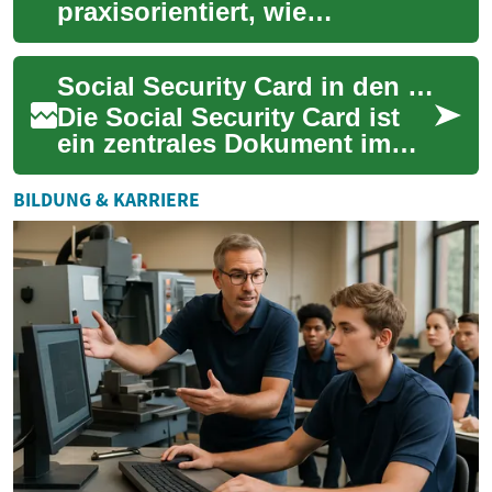
praxisorientiert, wie
internationale Bewerber ihren
Einstieg in den
Social Security Card in den USA: Zweck, Nutzung und Schutz
amerikanischen
Arbeitsmark...
Die Social Security Card ist
ein zentrales Dokument im
US-amerikanischen System
für Identifikation und
BILDUNG & KARRIERE
Sozialleistung...