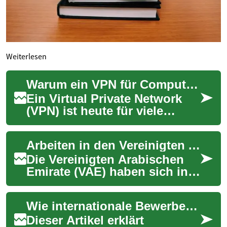
Weiterlesen
Warum ein VPN für Computer und Internet-Sicherheit wichtig ist
Ein Virtual Private Network
(VPN) ist heute für viele
Computer‑ und
Internet‑Nutzer ein zentraler
Arbeiten in den Vereinigten Arabischen Emiraten
Baustein, um Datenv...
Die Vereinigten Arabischen
Emirate (VAE) haben sich in
den letzten Jahrzehnten zu
einem attraktiven Ziel für
Wie internationale Bewerber den Einstieg in den amerikanischen Arbeitsmarkt planen
Arbeitss...
Dieser Artikel erklärt