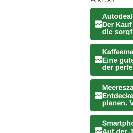
Autodeal
Der Kauf
die sorg
Sie auf...
Eine gut
der perfe
richtig...
Entdecke
planen. 
familienf
Auf der 