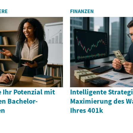
ERE
FINANZEN
 Ihr Potenzial mit
Intelligente Strateg
en Bachelor-
Maximierung des 
en
Ihres 401k