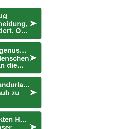
eug
heidung,
dert. Ob
Kaffeemaschinen: Ihr Weg zum perfekten Kaffeegenuss zuhause
 Menschen
an die
Meereszauber: Ihr Wegweiser zum perfekten Strandurlaub
aub zu
Smartphone-Schnäppchen: Ihr Guide zum perfekten Handy-Deal
nser