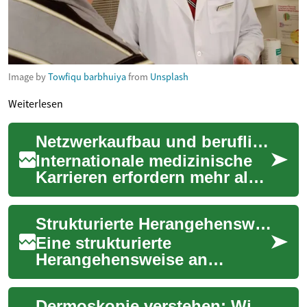
Image by
Towfiqu barbhuiya
from
Unsplash
Weiterlesen
Netzwerkaufbau und berufliche Weiterbildung für internationale medizinische Karrieren
Internationale medizinische
Karrieren erfordern mehr als
klinische Kompetenz:
gezielter Netzwerkaufbau und
Strukturierte Herangehensweise an Anlagen
fortlaufen...
Eine strukturierte
Herangehensweise an
Anlagen ist für den
langfristigen
Dermoskopie verstehen: Wie die Untersuchung Befunde präzisiert