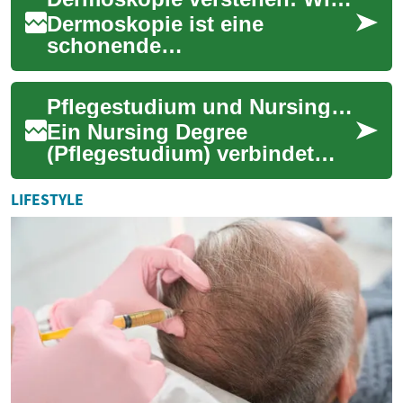
Vermögensaufbau und das
Erreichen finanziell...
Dermoskopie ist eine
schonende
Untersuchungsmethode, mit
der Hautveränderungen
Pflegestudium und Nursing Degrees: Ausbildung, Karriere, Spezialgebiete
detaillierter beurteilt werden
können....
Ein Nursing Degree
(Pflegestudium) verbindet
wissenschaftliche
Grundlagen mit praktischer
LIFESTYLE
Fürsorge und öffnet Wege
in...