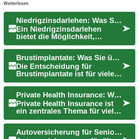
Weiterlesen
Niedrigzinsdarlehen: Was Sie wissen sollten
Ein Niedrigzinsdarlehen
bietet die Möglichkeit,
größere Anschaffungen,
Modernisierungen oder eine
Brustimplantate: Was Sie über die Operation wissen sollten
Umschuldung zu güns...
Die Entscheidung für
Brustimplantate ist für viele
Frauen ein bedeutsamer
Schritt. Ob aus ästhetischen
Private Health Insurance: Was Sie wissen sollten
Gründen oder n...
Private Health Insurance ist
ein zentrales Thema für viele
Personen, die eine Alternative
oder Ergänzung zur gesetzli...
Autoversicherung für Senioren: Was Sie wissen sollten