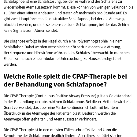
Schlafapnoe ist eine Schlafstörung, bei der es während des Schlafens zu
wiederholten Atemaussetzern kommt. Diese können von wenigen Sekunden bis
zu über einer Minute andauern und treten oft mehrmals pro Stunde auf. Es
gibt zwei Hauptformen: die obstruktive Schlafapnoe, bei der die Atemwege
blockiert werden, und die seltenere zentrale Schlafapnoe, bei der das Gehirn
keine Signale zum Atmen sendet.
Die Diagnose erfolgt in der Regel durch eine Polysomnographie in einem
Schlaflabor. Dabei werden verschiedene Körperfunktionen wie Atmung,
Herzfrequenz und Hirnströme während des Schlafes überwacht. In manchen
Fällen kann auch eine ambulante Untersuchung zu Hause durchgeführt
werden.
Welche Rolle spielt die CPAP-Therapie bei
der Behandlung von Schlafapnoe?
Die CPAP-Therapie (Continuous Positive Airway Pressure) gilt als Goldstandard
in der Behandlung der obstruktiven Schlafapnoe. Bei dieser Methode wird ein
Gerät verwendet, das über eine Maske kontinuierlich Luft mit leichtem
Überdruck in die Atemwege des Patienten bläst. Dadurch werden die
Atemwege offen gehalten und Atemaussetzer verhindert.
Die CPAP-Therapie ist in den meisten Fällen sehr effektiv und kann die
Symptome der Schlafapnoe deutlich lindern. Allerdings benötigt sie eine