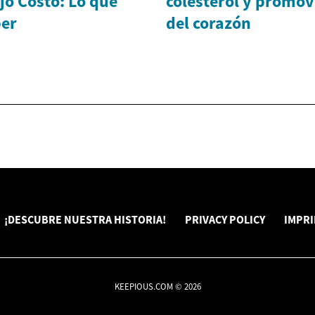
jo Costo: Lo que
colesterol y promov
ber
del corazón
¡DESCUBRE NUESTRA HISTORIA!
PRIVACY POLICY
IMPR
KEEPIOUS.COM © 2026