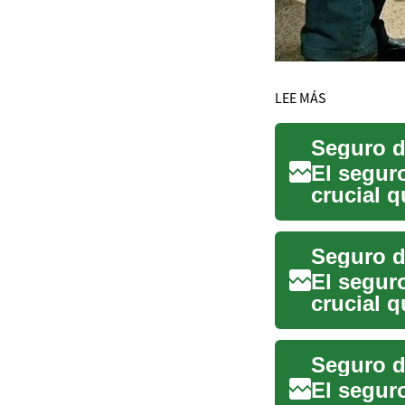
LEE MÁS
El segur
crucial 
una en...
El segur
crucial 
no pued.
El segur