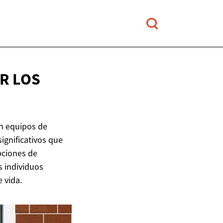
R LOS
an equipos de
ignificativos que
pciones de
s individuos
 vida.