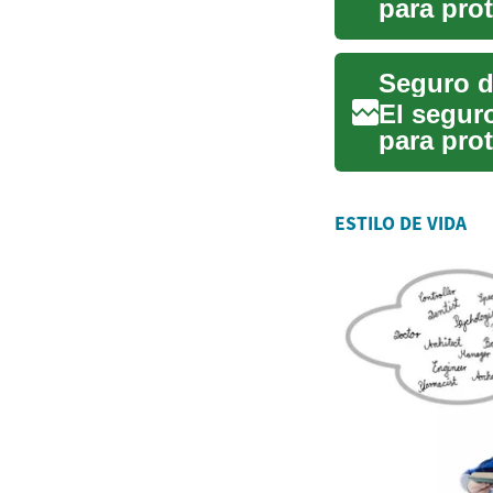
para prot
una lesió
El segur
para prot
una lesió
ESTILO DE VIDA