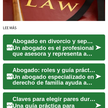
LEE MÁS
Abogado en divorcio y separación: funciones y proceso legal
Un abogado es el profesional
que asesora y representa a
una persona en asuntos
legales, incluidos casos de
Abogado: roles y guía práctica para divorcio y separación
divorcio y...
Un abogado especializado en
derecho de familia ayuda a
las personas a comprender y
gestionar procesos como el
Claves para elegir pares duraderos sin sacrificar comodidad
divorci...
Una guía práctica para