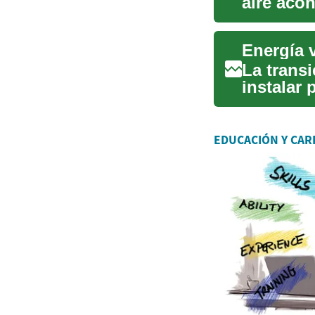
aire aco
el con...
La trans
instalar 
sistém...
EDUCACIÓN Y CAR