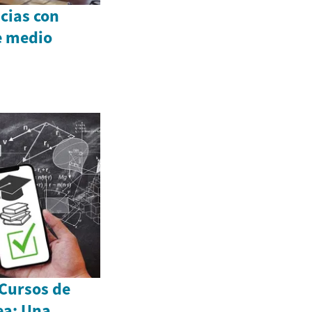
cias con
de medio
 Cursos de
ea: Una