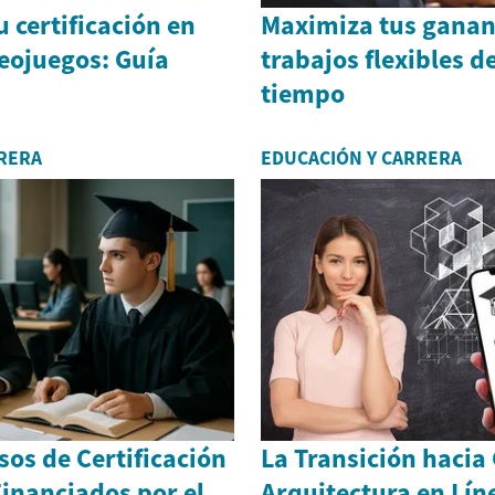
 certificación en
Maximiza tus ganan
eojuegos: Guía
trabajos flexibles 
tiempo
RERA
EDUCACIÓN Y CARRERA
os de Certificación
La Transición hacia
inanciados por el
Arquitectura en Lín