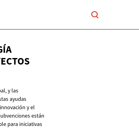
GÍA
YECTOS
l, y las
stas ayudas
innovación y el
 subvenciones están
e para iniciativas