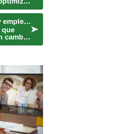
optimiza
Energía verde: impacto en gestión de residuos y empleo sostenible
s que
un cambio