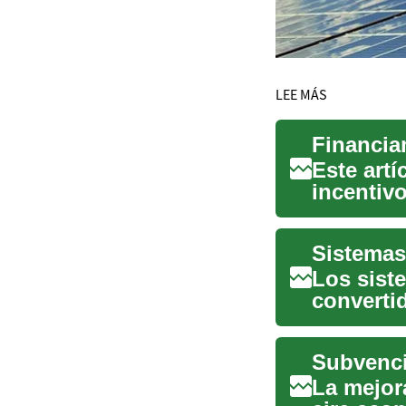
LEE MÁS
Este artí
incentiv
re...
Los sist
converti
quienes 
La mejora