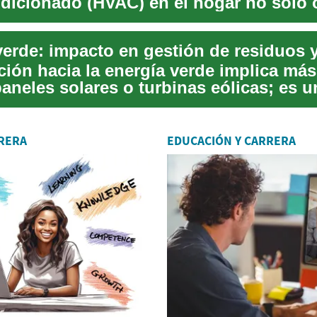
ndicionado (HVAC) en el hogar no solo 
ición hacia la energía verde implica má
paneles solares o turbinas eólicas; es 
RERA
EDUCACIÓN Y CARRERA