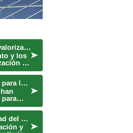
Financiamiento e incentivos para proyectos de valorización de residuos
to y los
zación de
Sistemas Solares y Paneles: Una Guía Completa para la Energía Renovable
 han
 para
Subvenciones para la mejora del confort y calidad del aire
ación y