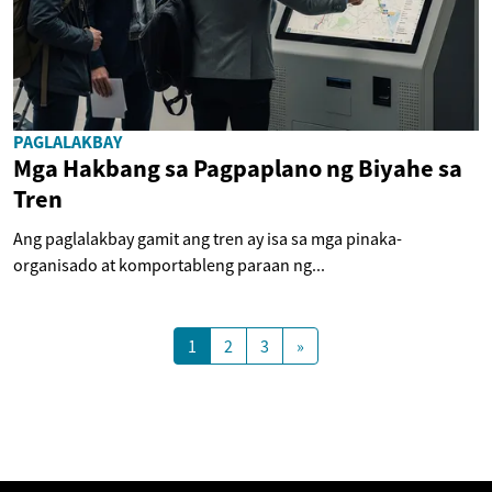
PAGLALAKBAY
Mga Hakbang sa Pagpaplano ng Biyahe sa
Tren
Ang paglalakbay gamit ang tren ay isa sa mga pinaka-
organisado at komportableng paraan ng...
1
2
3
»