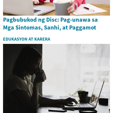
Pagbubukod ng Disc: Pag-unawa sa
Mga Sintomas, Sanhi, at Paggamot
EDUKASYON AT KARERA