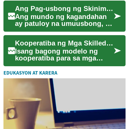
nakatutok sa tao ay nag-aalok
Ang Pag-usbong ng Skinimalism sa Industriya ng Kagandahan
ng paraan ...
Ang mundo ng kagandahan
ay patuloy na umuusbong, at
sa gitna ng mga pagbabago,
isang bagong pananaw ang
Kooperatiba ng Mga Skilled Trades sa Industriya
lumilitaw na ...
Isang bagong modelo ng
kooperatiba para sa mga
skilled trades ay nag-aalok ng
solusyon sa kakulangan ng
EDUKASYON AT KARERA
manggagawang ...