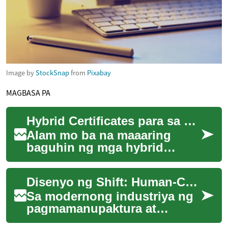
Image by
StockSnap
from
Pixabay
MAGBASA PA
Hybrid Certificates para sa Lokal na Industriya
Alam mo ba na maaaring
baguhin ng mga hybrid
certificate ang iyong career sa
lokal na industriya? Ito ay
Disenyo ng Shift: Human-Centered para sa Industriya
kombinasyon ...
Sa modernong industriya ng
pagmamanupaktura at
enerhiya, disenyo ng shift na