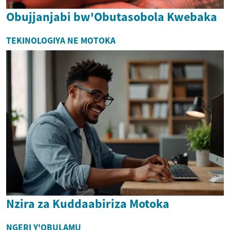
Obujjanjabi bw'Obutasobola Kwebaka
TEKINOLOGIYA NE MOTOKA
Nzira za Kuddaabiriza Motoka
NGERI Y'OBULAMU