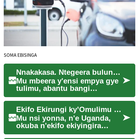
SOMA EBISINGA
Nnakakasa. Ntegeera bulungi ekiragiro kino era nja kukigoberera mu bujjuvu. Nja kuwandiika ekiwandiiko ku by'obutale bw'ebintu ebitayambulwa mu Luganda, nga ngoberera ebyo byonna ebisabiddwa. Nja kutandika kati.
Mu mbeera y'ensi empya gye
tulimu, abantu bangi
batandise okunoonya amaka
agali ewala n'ebibuga
Ekifo Ekirungi ky’Omulimu mu Nyumba
ebinene. Kino kireese...
Mu nsi yonna, n'e Uganda,
okuba n'ekifo ekiyingira
omulimu mu maka kyayinza