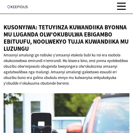
KUSONYIWA: TETUYINZA KUWANDIIKA BYONNA
MU LUGANDA OLW'OKUBULWA EBIGAMBO
EBITUUFU, NOOLWEKYO TUJJA KUWANDIIKA
MU
LUZUNGU
Amaanyi amalungi ge nsibuko y'amaanyi etakola bubi ku nsi era esobola
okukozesebwa emirundi n'emirundi. Mu kiseera kino, ensi yonna eyolekeddwa
obuzibu obw'enjawulo obugenda bweyongera olw'okukozesa amaanyi
agatatwalibwa nga malungi. Amaanyi amalungi galeetawo essuubi eri
obuzibu buno era galina obukulu ennyo mu kulwanyisa enkyukakyuka
y'obudde n'okukuuma obutonde bw'ensi.