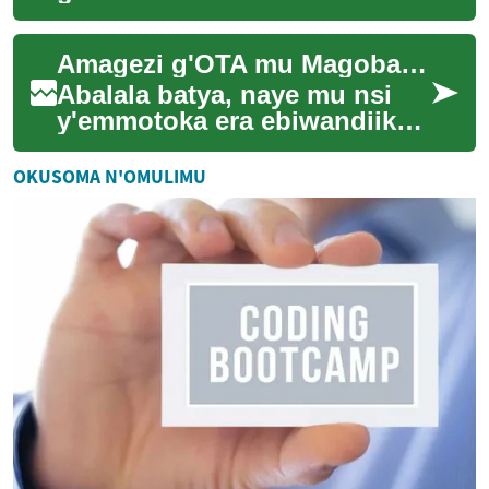
emotoka za elektrik ziri mu
kiseera eky'obulungi mu
Amagezi g'OTA mu Magoba g'Emmotoka
tekinologiya y'amaanyi....
Abalala batya, naye mu nsi
y'emmotoka era ebiwandiiko
by'ebyuma byeyongera
okuteekebwa mu motoka nga
OKUSOMA N'OMULIMU
bino bikozesa OT...