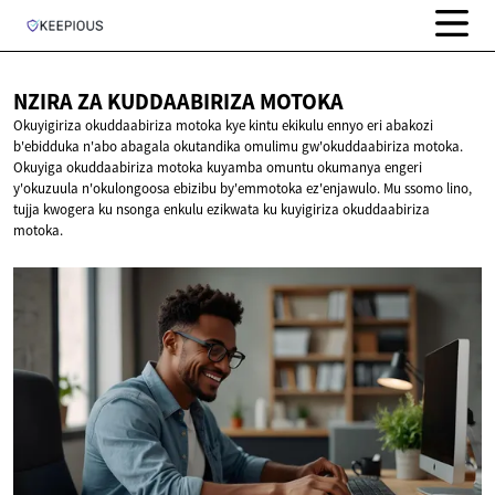
NZIRA ZA
KUDDAABIRIZA MOTOKA
Okuyigiriza okuddaabiriza motoka kye kintu ekikulu ennyo eri abakozi
b'ebidduka n'abo abagala okutandika omulimu gw'okuddaabiriza motoka.
Okuyiga okuddaabiriza motoka kuyamba omuntu okumanya engeri
y'okuzuula n'okulongoosa ebizibu by'emmotoka ez'enjawulo. Mu ssomo lino,
tujja kwogera ku nsonga enkulu ezikwata ku kuyigiriza okuddaabiriza
motoka.