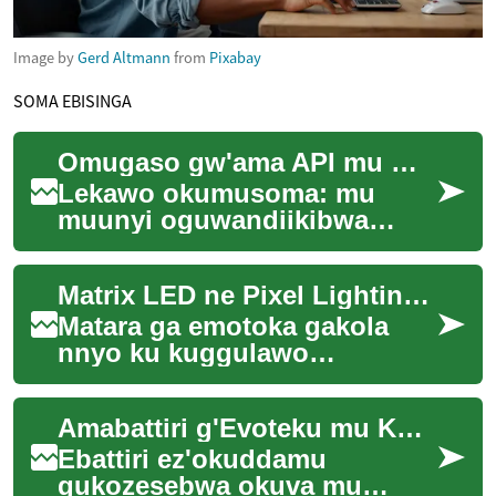
Image by
Gerd Altmann
from
Pixabay
SOMA EBISINGA
Omugaso gw'ama API mu motoka za ku nsi y'ekyalo
Lekawo okumusoma: mu
muunyi oguwandiikibwa
guno, tutegeera ensonga
y'amateeka g'ama API mu
Matrix LED ne Pixel Lighting mu Matara z'Emmotoka
by'obwanguzi bw'obutale n'...
Matara ga emotoka gakola
nnyo ku kuggulawo
enzirugavu mu kutambula era
gatambulira ku buwangwa
Amabattiri g'Evoteku mu Kusasula Ebyalo
n'obukuumi. Ebikozeseb...
Ebattiri ez'okuddamu
gukozesebwa okuva mu