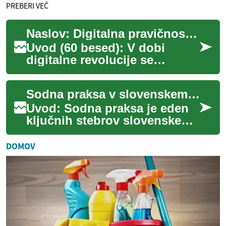
PREBERI VEČ
Naslov: Digitalna pravičnost: Sodobni izzivi za sodnike v Sloveniji
Uvod (60 besed): V dobi
digitalne revolucije se
slovensko sodstvo sooča z
novimi izzivi. Sodniki morajo
Sodna praksa v slovenskem pravnem sistemu
zdaj razumeti...
Uvod: Sodna praksa je eden
ključnih stebrov slovenskega
pravnega sistema, ki
omogoča konsistentno
DOMOV
uporabo zakonov in ...