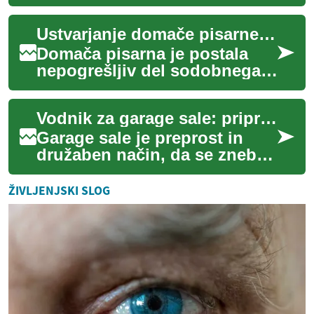
splošnemu dobremu počutju
in duševnemu miru. Za
Ustvarjanje domače pisarne za izboljšano produktivnost
mnoge je vzdrževanje
brezhibne...
Domača pisarna je postala
nepogrešljiv del sodobnega
življenja, še posebej v času,
ko se vse več ljudi odloča za
Vodnik za garage sale: priprava, shopping in prodaja
delo...
Garage sale je preprost in
družaben način, da se znebite
stvari, ki jih ne potrebujete
več, hkrati pa drugi najdejo
ŽIVLJENJSKI SLOG
u...