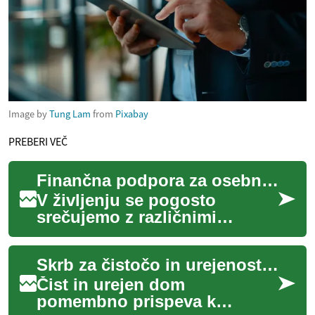
Image by
Tung Lam
from
Pixabay
PREBERI VEČ
Finančna podpora za osebne potrebe
V življenju se pogosto
srečujemo z različnimi
situacijami, ki zahtevajo
finančno podporo, pa naj bo
Skrb za čistočo in urejenost doma
to za nepričakova...
Čist in urejen dom
pomembno prispeva k