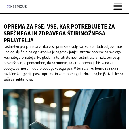
OPREMA ZA PSE: VSE, KAR POTREBUJETE ZA
SREČNEGA IN ZDRAVEGA
ŠTIRINOŽNEGA
PRIJATELJA
Lastništvo psa prinaša veliko veselja in zadovoljstva, vendar tudi odgovornost.
Ena od ključnih nalog skrbnika je zagotavljanje ustrezne opreme za svojega
kosmatega prijatelja. Ne glede na to, ali ste novi lastnik psa ali izkušen pasji
navdušenec, je pomembno, da razumete, katera oprema je bistvena za
udobje, varnost in dobro počutje vašega psa. V tem članku bomo raziskali
različne kategorije pasje opreme in vam pomagali izbrati najboljše izdelke za
vašega ljubljenčka.