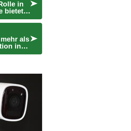
olle in
 bietet
 mehr als
tion in