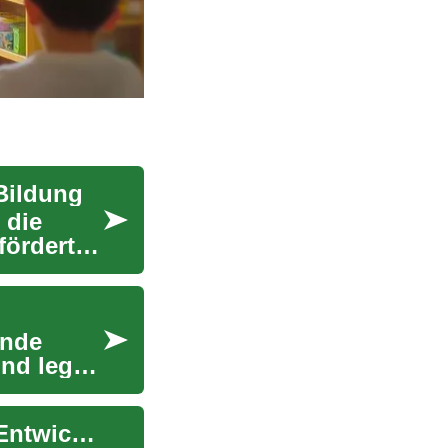
Bildung
 die
fördert
ende
nd legt
Kinderbetreuung: Schlüssel zur frühkindlichen Entwicklung und Bildung