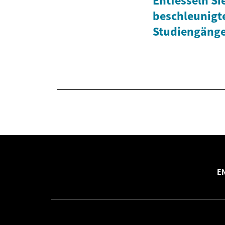
Entfesseln Sie
beschleunigt
Studiengäng
E