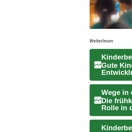
Weiterlesen
Kinderbe
Gute Kin
Entwicklu
Sprache, 
Wege in 
Die früh
Rolle in
das unver