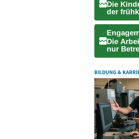
Die Kind
der früh
nicht n...
Engageme
Die Arbei
nur Betre
di...
BILDUNG & KARRI