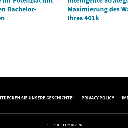
 Ihr Potenzial mit
Intelligente Strateg
en Bachelor-
Maximierung des 
en
Ihres 401k
NTDECKEN SIE UNSERE GESCHICHTE!
PRIVACY POLICY
IM
KEEPIOUS.COM © 2026