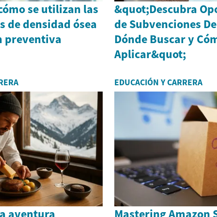
ómo se utilizan las
&quot;Descubra Op
 de densidad ósea
de Subvenciones De
n preventiva
Dónde Buscar y Có
Aplicar&quot;
RERA
EDUCACIÓN Y CARRERA
a aventura
Mastering Amazon S