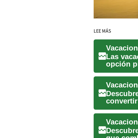
LEE MÁS
Las vaca
opción p
experienc
Vacacione
Descubre
converti
lujo sin p
Vacacion
Descubre
que comb