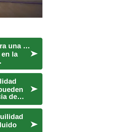
Vacaciones Todo Incluido: Tu Guía Completa para una Experiencia Inolvidable
 en la
lidad
 pueden
ia de
uilidad
luido