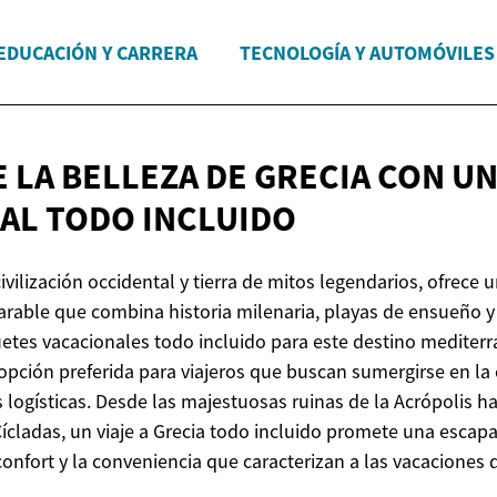
EDUCACIÓN Y CARRERA
TECNOLOGÍA Y AUTOMÓVILES
 LA BELLEZA DE GRECIA CON U
NAL
TODO INCLUIDO
civilización occidental y tierra de mitos legendarios, ofrece 
rable que combina historia milenaria, playas de ensueño 
uetes vacacionales todo incluido para este destino mediter
opción preferida para viajeros que buscan sumergirse en la 
logísticas. Desde las majestuosas ruinas de la Acrópolis has
 Cícladas, un viaje a Grecia todo incluido promete una esca
confort y la conveniencia que caracterizan a las vacaciones d