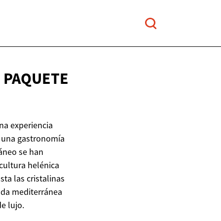
N PAQUETE
una experiencia
y una gastronomía
ráneo se han
cultura helénica
ta las cristalinas
pada mediterránea
e lujo.