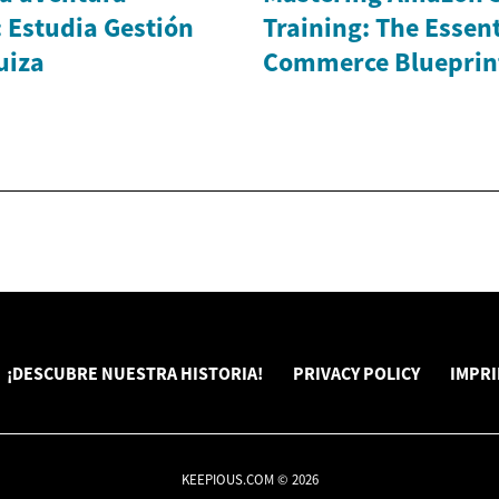
 Estudia Gestión
Training: The Essent
uiza
Commerce Blueprin
¡DESCUBRE NUESTRA HISTORIA!
PRIVACY POLICY
IMPR
KEEPIOUS.COM © 2026