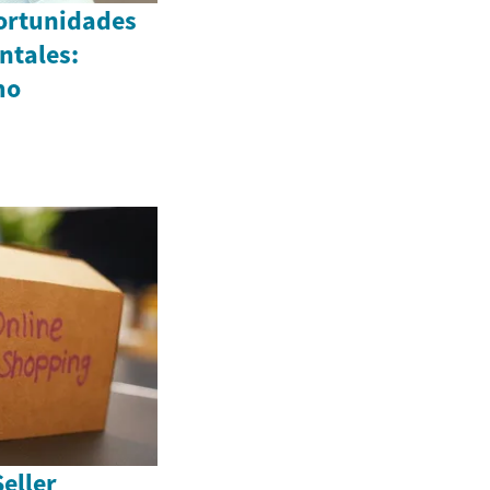
ortunidades
ntales:
mo
eller