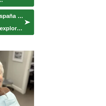
Vacaciones para personas mayores: Descubre España en septiembre
 explorar